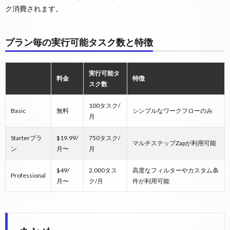
ク消費されます。
プラン毎の実行可能タスク数と特徴
実行可能タ
料金
特徴
スク数
100タスク/
Basic
無料
シンプルなワークフローのみ
月
Starterプラ
$19.99/
750タスク/
マルチステップZapが利用可能
ン
月〜
月
$49/
2,000タス
高度なフィルターやカスタム条
Professional
月〜
ク/月
件が利用可能