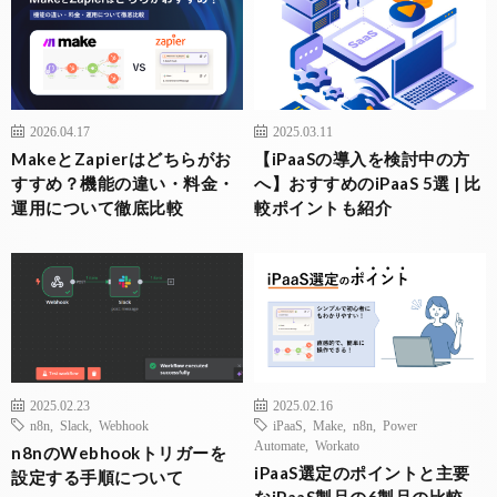
2026.04.17
2025.03.11
MakeとZapierはどちらがお
【iPaaSの導入を検討中の方
すすめ？機能の違い・料金・
へ】おすすめのiPaaS 5選 | 比
運用について徹底比較
較ポイントも紹介
2025.02.23
2025.02.16
n8n
,
Slack
,
Webhook
iPaaS
,
Make
,
n8n
,
Power
Automate
,
Workato
n8nのWebhookトリガーを
iPaaS選定のポイントと主要
設定する手順について
なiPaaS製品の6製品の比較