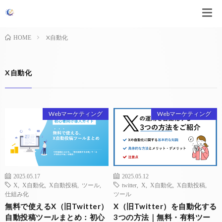
X自動化
HOME
X自動化
Webマーケティング
Webマーケティング
2025.05.17
2025.05.12
X
,
X自動化
,
X自動投稿
,
ツール
,
twitter
,
X
,
X自動化
,
X自動投稿
,
仕組み化
ツール
無料で使えるX（旧Twitter）
X（旧Twitter）を自動化する
自動投稿ツールまとめ：初心
3つの方法｜無料・有料ツー