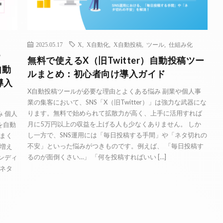
2025.05.17
X
,
X自動化
,
X自動投稿
,
ツール
,
仕組み化
化
無料で使えるX（旧Twitter）自動投稿ツー
自動
ルまとめ：初心者向け導入ガイド
導入
X自動投稿ツールが必要な理由とよくある悩み 副業や個人事
業の集客において、SNS「X（旧Twitter）」は強力な武器にな
ります。無料で始められて拡散力が高く、上手に活用すれば
み 個人
月に5万円以上の収益を上げる人も少なくありません。 しか
を自動
し一方で、SNS運用には「毎日投稿する手間」や「ネタ切れの
まく
不安」といった悩みがつきものです。例えば、 「毎日投稿す
増え
るのが面倒くさい…」 「何を投稿すればいい […]
ランディ
ネタ