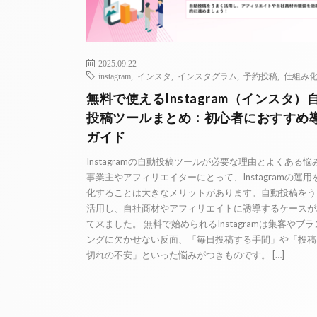
2025.09.22
instagram
,
インスタ
,
インスタグラム
,
予約投稿
,
仕組み
無料で使えるInstagram（インスタ）
投稿ツールまとめ：初心者におすすめ
ガイド
Instagramの自動投稿ツールが必要な理由とよくある悩
事業主やアフィリエイターにとって、Instagramの運用
化することは大きなメリットがあります。自動投稿をう
活用し、自社商材やアフィリエイトに誘導するケースが
て来ました。 無料で始められるInstagramは集客やブ
ングに欠かせない反面、「毎日投稿する手間」や「投稿
切れの不安」といった悩みがつきものです。 […]