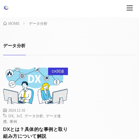
データ分析
HOME
データ分析
DX関連
2024.12.16
DX
,
IoT
,
データ分析
,
データ連
携
,
事例
DXとは？具体的な事例と取り
組み方について解説