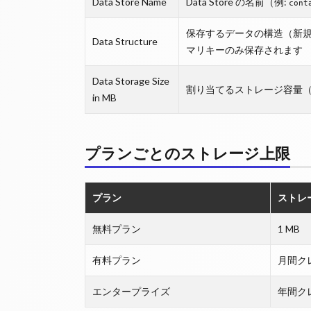
Data Store Name
Data Store の名前（例:
cont
保存するデータの構造（新
Data Structure
マリキーのみ保存されます
Data Storage Size
割り当てるストレージ容量
in MB
プランごとのストレージ上限
プラン
ストレ
無料プラン
1 MB
有料プラン
月間クレ
エンタープライズ
年間クレジ