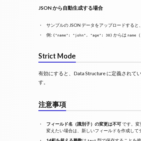
JSON から自動生成する場合
サンプルの JSON データをアップロードする
例:
からは
（
{"name": "john", "age": 30}
name
Strict Mode
有効にすると、Data Structure に定
す。
注意事項
フィールド名（識別子）の変更は不可
です。変
変えたい場合は、新しいフィールドを作成して
14桁を超える整数
は
型で保存することを推奨
text